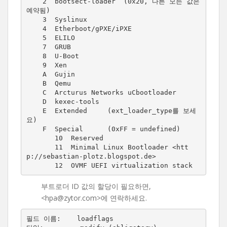
    2  bootsect-loader  (0x20, 다른 모든 값은 
예약됨)

    3  Syslinux

    4  Etherboot/gPXE/iPXE

    5  ELILO

    7  GRUB

    8  U-Boot

    9  Xen

    A  Gujin

    B  Qemu

    C  Arcturus Networks uCbootloader

    D  kexec-tools

    E  Extended     (ext_loader_type를 보세
요)

    F  Special      (0xFF = undefined)

       10  Reserved

       11  Minimal Linux Bootloader <htt
p://sebastian-plotz.blogspot.de>

       12  OVMF UEFI virtualization stack
부트로더 ID 값의 할당이 필요하면,
<hpa@zytor.com>에 연락하세요.
필드 이름:    loadflags
