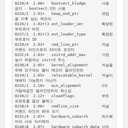
0220/4  2.00+   bootsect_kludge       사용 
금지 - bootsect.S만 사용

0224/2  2.01+   heap_end_ptr          셋업 
끝 이후 남는 메모리

0226/1  2.02+(3 ext_loader_ver        확장된 
부트로더 버전

0227/1  2.02+(3 ext_loader_type       확장된 
부트로더 ID

0228/4  2.02+   cmd_line_ptr          커널 
커맨드 라인으로의 32비트 포인터

022C/4  2.03+   initrd_addr_max       가장 
높이 허용되는 initrd 주소

0230/4  2.05+   kernel_alignment      커널을 
위해 요구되는 물리 메모리 얼라인먼트

0234/1  2.05+   relocatable_kernel    커널이 
재배치 가능한지 아닌지

0235/1  2.10+   min_alignment         2의 
거듭제곱인 얼라인먼트의 최소값

0236/2  2.12+   xloadflags            부트 
프로토콜 옵션 플래그

0238/4  2.06+   cmdline_size          커널 
커맨드 라인의 최대 크기

023C/4  2.07+   hardware_subarch      하드웨
어의 서브 아키텍처

0240/8  2.07+   hardware_subarch_data 서브 