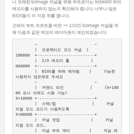
나 오래된 bzImage 커널을 위해 부트로더는 0x9A000 위의
메모리를 사용하지 않는지 확인해야 합니다; 너무나 많은
BIOS들이 이 지점 위를 깹니다.
근래의 부트 프로토콜 버전 >= 2.02인 bzImage 커널을 위
해 다음과 같은 메모리 레이아웃이 제안되었습니다:
        ~                        ~

        |  프로텍티드 모드 커널  |

100000  +------------------------+

        |  I/O 메모리 홀         |

0A0000  +------------------------+

        |  BIOS를 위해 예약됨    |     가능한 
사용하지 않은채로 두세요

        ~                        ~

        |  커맨드 라인           |     (X+100
00 표시 아래도 사용 가능)

X+10000 +------------------------+

        |  스택/힙               |     커널 
리얼 모드 코드가 사용하도록

X+08000 +------------------------+  

        |  커널 셋업             |     커널 
리얼 모드 코드.

        |  커널 부트 섹터        |     커널 레