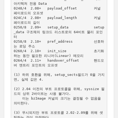
아키텍처 전용 Data

0248/4  2.08+   payload_offset        커널 
페이로드의 오프셋

024C/4  2.08+   payload_length        커널 
페이로드의 길이

0250/8  2.09+   setup_data            setup
_data 구조체의 링크드 리스트로의 64비트 물리 포인
터

0258/8  2.10+   pref_address          선호하
는 로딩 주소

0260/4  2.10+   init_size             초기화
하는 동안 필요한 리니어(Linear) 메모리

0264/4  2.11+   handover_offset       핸드오
버 엔트리 포인트의 오프셋

(1) 하위 호환을 위해, setup_sects필드가 0을 가지
면, 실제 값은 4.

(2) 2.04 이전의 부트 프로토콜을 위해, syssize 필
드의 상위 2바이트는 사용 불가다.

    이는 bzImage 커널의 크기는 결정될 수 없음을 
의미한다.

(3) 무시되지만 부트 프로토콜 2.02-2.09를 위해 셋