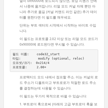
널이 0x90000에 로드되지 않으면, 로딩 시퀀스 안에
서 나중에 옮겨집니다. 리얼 모드 커널 자체 뿐만 아
니라 추가로 옮길 (커널 커맨드 라인 같은) 추가 데이
터를 원한다면 이 필드를 채우세요.
단위는 부트 섹터의 시작에서 시작하는 바이트 수입
니다.
이 필드는 프로토콜 2.02 이상 또는 리얼 모드 코드가
0x90000에 로드된다면 무시될 수 있습니다.
필드 이름:    code32_start

타입:         modify (optional, reloc)

오프셋/크기:  0x214/4

프로텍티드 모드 내에서 점프할 주소. 이는 커널의 로
드 주소가 디폴트이고 부트로로가 적절한 로드 주소
를 결정하는데 사용될 수 있습니다.
이 필드는 두가지 목적으로 바뀔 수 있습니다:
1. 부트로더 훅으로써 (아래의 고급 부트로더 훅을 보