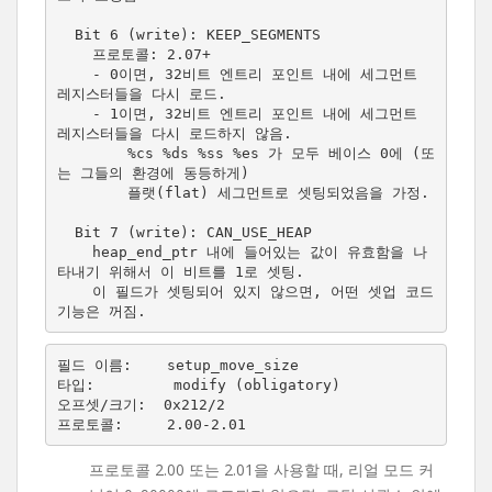
  Bit 6 (write): KEEP_SEGMENTS

    프로토콜: 2.07+

    - 0이면, 32비트 엔트리 포인트 내에 세그먼트 
레지스터들을 다시 로드.

    - 1이면, 32비트 엔트리 포인트 내에 세그먼트 
레지스터들을 다시 로드하지 않음.

        %cs %ds %ss %es 가 모두 베이스 0에 (또
는 그들의 환경에 동등하게)

        플랫(flat) 세그먼트로 셋팅되었음을 가정.

  Bit 7 (write): CAN_USE_HEAP

    heap_end_ptr 내에 들어있는 값이 유효함을 나
타내기 위해서 이 비트를 1로 셋팅.

    이 필드가 셋팅되어 있지 않으면, 어떤 셋업 코드 
기능은 꺼짐.
필드 이름:    setup_move_size

타입:         modify (obligatory)

오프셋/크기:  0x212/2

프로토콜 2.00 또는 2.01을 사용할 때, 리얼 모드 커