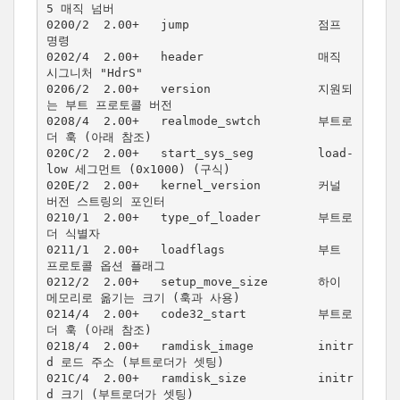
5 매직 넘버

0200/2  2.00+   jump                  점프 
명령

0202/4  2.00+   header                매직 
시그니처 "HdrS"

0206/2  2.00+   version               지원되
는 부트 프로토콜 버전

0208/4  2.00+   realmode_swtch        부트로
더 훅 (아래 참조)

020C/2  2.00+   start_sys_seg         load-
low 세그먼트 (0x1000) (구식)

020E/2  2.00+   kernel_version        커널 
버전 스트링의 포인터

0210/1  2.00+   type_of_loader        부트로
더 식별자

0211/1  2.00+   loadflags             부트 
프로토콜 옵션 플래그

0212/2  2.00+   setup_move_size       하이 
메모리로 옮기는 크기 (훅과 사용)

0214/4  2.00+   code32_start          부트로
더 훅 (아래 참조)

0218/4  2.00+   ramdisk_image         initr
d 로드 주소 (부트로더가 셋팅)

021C/4  2.00+   ramdisk_size          initr
d 크기 (부트로더가 셋팅)
