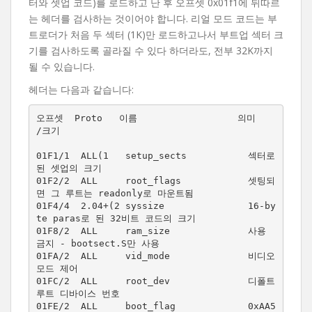
터와 셋업 코드)를 로드하고 난 후 오프셋 0x01f1에 뒤따르
는 헤더를 검사하는 것이어야 합니다. 리얼 모드 코드는 부
트로더가 처음 두 섹터 (1K)만 로드하고나서 부트업 섹터 크
기를 검사하도록 골라질 수 있다 하더라도, 전부 32K까지
될 수 있습니다.
헤더는 다음과 같습니다:
오프셋  Proto   이름                  의미

/크기

01F1/1  ALL(1   setup_sects           섹터로 
된 셋업의 크기

01F2/2  ALL     root_flags            셋팅되
면 그 루트는 readonly로 마운트됨

01F4/4  2.04+(2 syssize               16-by
te paras로 된 32비트 코드의 크기

01F8/2  ALL     ram_size              사용 
금지 - bootsect.S만 사용

01FA/2  ALL     vid_mode              비디오 
모드 제어

01FC/2  ALL     root_dev              디폴트 
루트 디바이스 번호

01FE/2  ALL     boot_flag             0xAA5