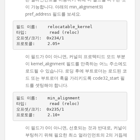
이 가능합니다. 아래의 min_alignment와
pref_address 필드를 보세요.
필드 이름:    relocatable_kernel

타입:         read (reloc)

오프셋/크기:  0x234/1

이 필드가 0이 아니면, 커널의 프로텍티드 모드 부분
이 kernel_alignment 필드를 만족하는 어느 주소에도
로드될 수 있습니다. 로딩 후에 부트로더는 로드된 코
드 또는 부트로더 훅을 가리키도록 code32_start 필
드를 셋팅해야 합니다.
필드 이름:    min_alignment

타입:         read (reloc)

오프셋/크기:  0x235/1

이 필드가 0이 아니면, 선호되는 것과 반대로, 커널이
부팅하기 위해 필요한 최소 얼라인먼트의 2의 거듭제