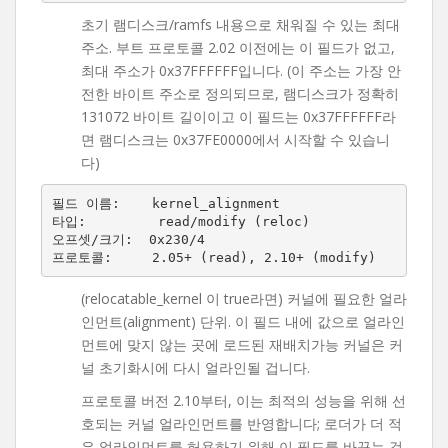
초기 램디스크/ramfs 내용으로 채워질 수 있는 최대
주소. 부트 프로토콜 2.02 이전에는 이 필드가 없고,
최대 주소가 0x37FFFFFF입니다. (이 주소는 가장 안
전한 바이트 주소로 정의되므로, 램디스크가 정확히
131072 바이트 길이이고 이 필드는 0x37FFFFFF라
면 램디스크는 0x37FE0000에서 시작할 수 있습니
다)
필드 이름:    kernel_alignment

타입:         read/modify (reloc)

오프셋/크기:  0x230/4

(relocatable_kernel 이 true라면) 커널에 필요한 얼라
인먼트(alignment) 단위. 이 필드 내에 값으로 얼라인
먼트에 맞지 않는 곳에 로드된 재배치가능 커널은 커
널 초기화시에 다시 얼라인될 겁니다.
프로토콜 버전 2.10부터, 이는 최적의 성능을 위해 선
호되는 커널 얼라인먼트를 반영합니다; 로더가 더 적
은 얼라인먼트를 허용하기 위해 이 필드를 바꾸는 것