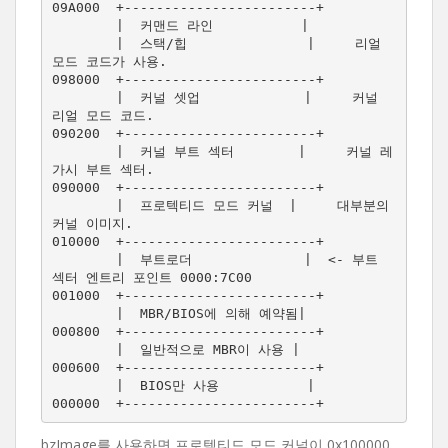
09A000  +------------------------+

        |  커맨드 라인           |

        |  스택/힙               |     리얼 
모드 코드가 사용.

098000  +------------------------+  

        |  커널 셋업             |     커널 
리얼 모드 코드.

090200  +------------------------+

        |  커널 부트 섹터        |     커널 레
가시 부트 섹터.

090000  +------------------------+

        |  프로텍티드 모드 커널  |     대부분의 
커널 이미지.

010000  +------------------------+

        |  부트로더              |  <- 부트 
섹터 엔트리 포인트 0000:7C00

001000  +------------------------+

        |  MBR/BIOS에 의해 예약됨|

000800  +------------------------+

        |  일반적으로 MBR이 사용 |

000600  +------------------------+ 

        |  BIOS만 사용           |

bzImage를 사용하면 프로텍티드 모드 커널이 0x100000