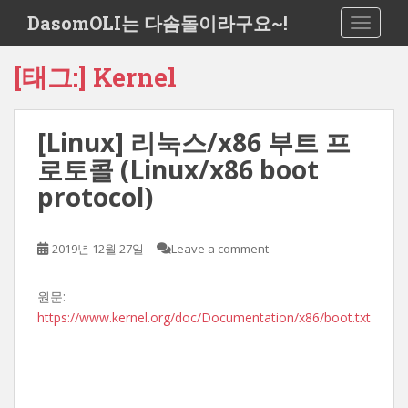
S
DasomOLI는 다솜돌이라구요~!
TOGGLE
k
i
[태그:]
Kernel
p
t
o
[Linux] 리눅스/x86 부트 프
m
a
로토콜 (Linux/x86 boot
i
protocol)
n
c
o
2019년 12월 27일
Leave a comment
n
t
원문:
e
https://www.kernel.org/doc/Documentation/x86/boot.txt
n
t