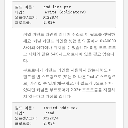
필드 이름:    cmd_line_ptr

타입:         write (obligatory)

오프셋/크기:  0x228/4

커널 커맨드 라인의 리니어 주소로 이 필드를 셋팅하
세요. 커널 커맨드 라인은 셋업 힙의 끝에서 0xA0000
사이의 어디에나 위치될 수 있습니다; 리얼 모드 코드
그 자체와 같은 64K 세그먼트내에 있을 필요 없습니
다.
부트로더가 커맨드 라인을 지원하지 않는다해도 이
필드를 빈 스트링으로 (또는 더 나은 “auto” 스트링으
로) 가리킬 수 있게 채우세요. 이 필드가 0으로 남아
있다면 커널은 부트로더가 2.02+ 프로토콜을 지원하
지 않는다고 가정할 겁니다.
필드 이름:    initrd_addr_max

타입:         read

오프셋/크기:  0x22c/4
