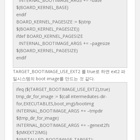
INTERNAL_BOOTIMAGE_ARGS += –base
$(BOARD_KERNEL_BASE)
endif
BOARD_KERNEL_PAGESIZE := $(strip
$(BOARD_KERNEL_PAGESIZE))
ifdef BOARD_KERNEL_PAGESIZE
INTERNAL_BOOTIMAGE_ARGS += –pagesize
$(BOARD_KERNEL_PAGESIZE)
endif
TARGET_BOOTIMAGE_USE_EXT2 를 true로 하면 ext2 파
일시스템의 boot image를 만드는 것 같다.
ifeq ($(TARGET_BOOTIMAGE_USE_EXT2),true)
tmp_dir_for_image := $(call intermediates-dir-
for,EXECUTABLES,boot_img)/bootimg
INTERNAL_BOOTIMAGE_ARGS += –tmpdir
$(tmp_dir_for_image)
INTERNAL_BOOTIMAGE_ARGS += –genext2fs
$(MKEXT2IMG)
$(INSTALLED_BOOTIMAGE_TARGET):