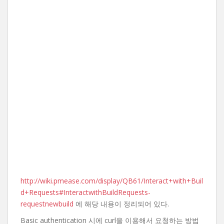
http://wiki.pmease.com/display/QB61/Interact+with+Buil
d+Requests#InteractwithBuildRequests-
requestnewbuild
에 해당 내용이 정리되어 있다.
Basic authentication 시에 curl을 이용해서 요청하는 방법