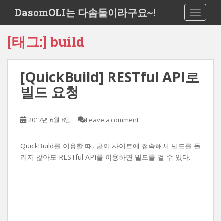
S
DasomOLI는 다솜돌이라구요~!
TOGGLE
k
i
[태그:]
build
p
t
o
[QuickBuild] RESTful API로
m
a
빌드 요청
i
n
c
2017년 6월 8일
Leave a comment
o
n
QuickBuild를 이용할 때, 굳이 사이트에 접속해서 빌드를 돌
t
리지 않아도 RESTful API를 이용하면 빌드를 걸 수 있다.
e
n
t