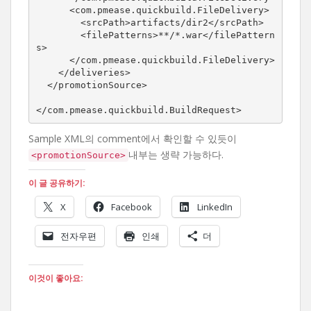
      <com.pmease.quickbuild.FileDelivery>

        <srcPath>artifacts/dir2</srcPath>

        <filePatterns>**/*.war</filePattern
s>

      </com.pmease.quickbuild.FileDelivery>

    </deliveries>

  </promotionSource>

</com.pmease.quickbuild.BuildRequest>
Sample XML의 comment에서 확인할 수 있듯이
내부는 생략 가능하다.
<promotionSource>
이 글 공유하기:
X
Facebook
LinkedIn
전자우편
인쇄
더
이것이 좋아요: