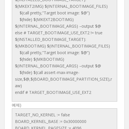
$(MKEXT2IMG) $(INTERNAL_BOOTIMAGE_FILES)
$(call pretty,”Target boot image: $@”)
$(hide) $(MKEXT2BOOTIMG)
$(INTERNAL_BOOTIMAGE_ARGS) –output $@
else # TARGET_BOOTIMAGE_USE_EXT2 != true
$(INSTALLED_BOOTIMAGE_TARGET):
$(MKBOOTIMG) $(INTERNAL_BOOTIMAGE_FILES)
$(call pretty,”Target boot image: $@”)
$(hide) $(MKBOOTIMG)
$(INTERNAL_BOOTIMAGE_ARGS) –output $@
$(hide) $(call assert-max-image-
size,$@,$(BOARD_BOOTIMAGE_PARTITION_SIZE),r
aw)
endif # TARGET_BOOTIMAGE_USE_EXT2
예제)
TARGET_NO_KERNEL := false
BOARD_KERNEL_BASE := 0x30000000
BOARD_KERNEL_PAGESIZE := 4096