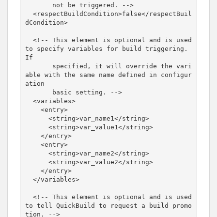
       not be triggered. -->

  <respectBuildCondition>false</respectBuil
dCondition>

  <!-- This element is optional and is used 
to specify variables for build triggering. 
If 

       specified, it will override the vari
able with the same name defined in configur
ation

       basic setting. -->

  <variables>

    <entry>

      <string>var_name1</string>

      <string>var_value1</string>

    </entry>

    <entry>

      <string>var_name2</string>

      <string>var_value2</string>

    </entry>

  </variables>

  <!-- This element is optional and is used 
to tell QuickBuild to request a build promo
tion. -->
