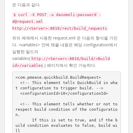
은 다음과 같다.
$ curl -X POST -u dasomoli:password -
d@request.xml
http://<Server>:8810/rest/build_requests
위의 예제에서 사용한 request.xml 은 다음의 형식을 가진
다. <varlables> 안에 채울 내용은 해당 configuration에서
실행한 빌드의
variables(
http://<Server>:8810/build/<Build
) 페이지에서 확인 가능하다.
id>/variables
<com.pmease.quickbuild.BuildRequest>

  <!-- This element tells QuickBuild in wha
t configuration to trigger build. -->

  <configurationId>10</configurationId>

  <!-- This element tells whether or not to 
respect build condition of the configuratio
n. 

       If this is set to true, and if the b
uild condition evaluates to false, build wi
ll 
