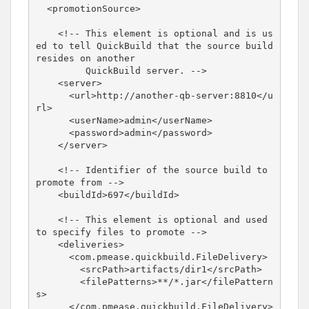
  <promotionSource>

    <!-- This element is optional and is us
ed to tell QuickBuild that the source build 
resides on another 

         QuickBuild server. -->

    <server>

      <url>http://another-qb-server:8810</u
rl>

      <userName>admin</userName>

      <password>admin</password>

    </server>

    <!-- Identifier of the source build to 
promote from -->

    <buildId>697</buildId>

    <!-- This element is optional and used 
to specify files to promote -->

    <deliveries>

      <com.pmease.quickbuild.FileDelivery>

        <srcPath>artifacts/dir1</srcPath>

        <filePatterns>**/*.jar</filePattern
s>

      </com.pmease.quickbuild.FileDelivery>
