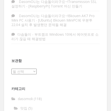
DasomOLI는 다솜돌이라구요~!Transmission SSL
설정하기
-
[RaspberryPi] Torrent 머신 만들기
DasomOLI는 다솜돌이라구요~!Bkouen AK7 Pro
Mini PC 사용기
-
[Ubuntu] Bkouen MiniPC에 우분투
22.04 설치 후 발생했던 문제들 해결
다솜돌이
-
부트캠프 Windows 10에서 에어팟프로 소
리가 끊길 때 해결방법
보관함
보
관
함
카테고리
dasomoli
(118)
맛집
(5)