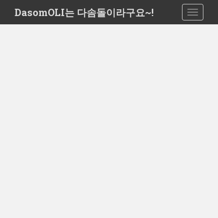
S
DasomOLI는 다솜돌이라구요~!
TOGGLE
k
i
p
t
o
m
a
i
n
c
o
n
t
e
n
t