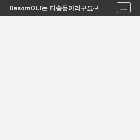
S
DasomOLI는 다솜돌이라구요~!
TOGGLE
k
i
p
t
o
m
a
i
n
c
o
n
t
e
n
t