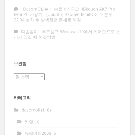
DasomOLI는 다솜돌이라구요~!Bkouen AK7 Pro
Mini PC 사용기
-
[Ubuntu] Bkouen MiniPC에 우분투
22.04 설치 후 발생했던 문제들 해결
다솜돌이
-
부트캠프 Windows 10에서 에어팟프로 소
리가 끊길 때 해결방법
보관함
보
관
함
카테고리
dasomoli
(118)
맛집
(5)
유럽여행2008
(6)