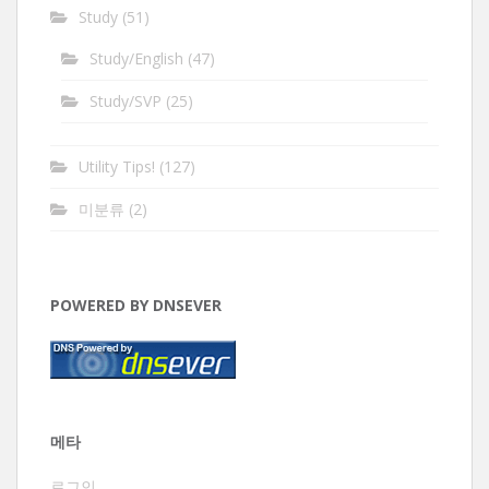
Study
(51)
Study/English
(47)
Study/SVP
(25)
Utility Tips!
(127)
미분류
(2)
POWERED BY DNSEVER
메타
로그인