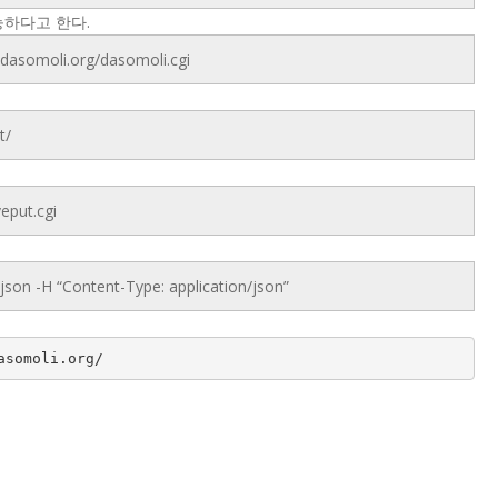
가능하다고 한다.
.dasomoli.org/dasomoli.cgi
t/
veput.cgi
json -H “Content-Type: application/json”
asomoli.org/