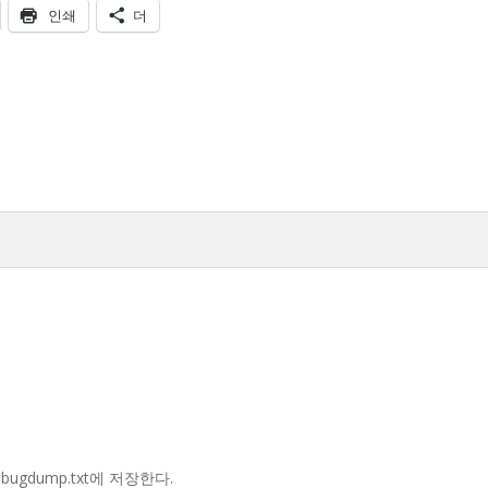
인쇄
더
bugdump.txt에 저장한다.