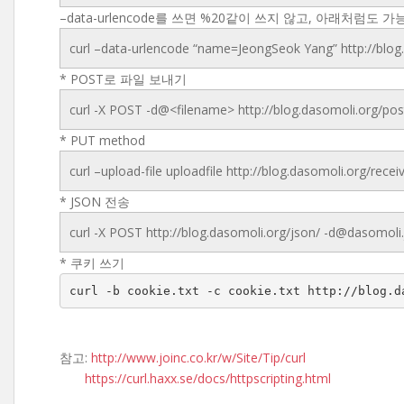
–data-urlencode를 쓰면 %20같이 쓰지 않고, 아래처럼도 
curl –data-urlencode “name=JeongSeok Yang” http://blog
* POST로 파일 보내기
curl -X POST -d@<filename> http://blog.dasomoli.org/pos
* PUT method
curl –upload-file uploadfile http://blog.dasomoli.org/recei
* JSON 전송
curl -X POST http://blog.dasomoli.org/json/ -d@dasomoli.
* 쿠키 쓰기
curl -b cookie.txt -c cookie.txt http://blog.d
참고:
http://www.joinc.co.kr/w/Site/Tip/curl
https://curl.haxx.se/docs/httpscripting.html