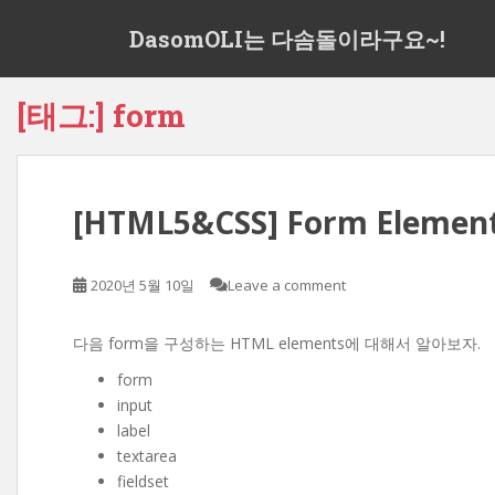
S
DasomOLI는 다솜돌이라구요~!
k
i
p
[태그:]
form
t
o
m
a
[HTML5&CSS] Form Elemen
i
n
c
2020년 5월 10일
Leave a comment
o
n
t
다음 form을 구성하는 HTML elements에 대해서 알아보자.
e
form
n
input
t
label
textarea
fieldset