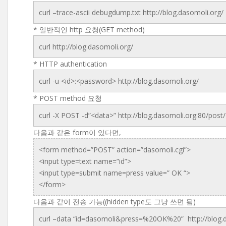
curl –trace-ascii debugdump.txt http://blog.dasomoli.org/
* 일반적인 http 요청(GET method)
curl http://blog.dasomoli.org/
* HTTP authentication
curl -u <id>:<password> http://blog.dasomoli.org/
* POST method 요청
curl -X POST -d”<data>” http://blog.dasomoli.org:80/post/
다음과 같은 form이 있다면,
<form method=”POST” action=”dasomoli.cgi”>
<input type=text name=”id”>
<input type=submit name=press value=” OK “>
</form>
다음과 같이 전송 가능((hidden type도 그냥 쓰면 됨)
curl –data “id=dasomoli&press=%20OK%20” http://blog.d