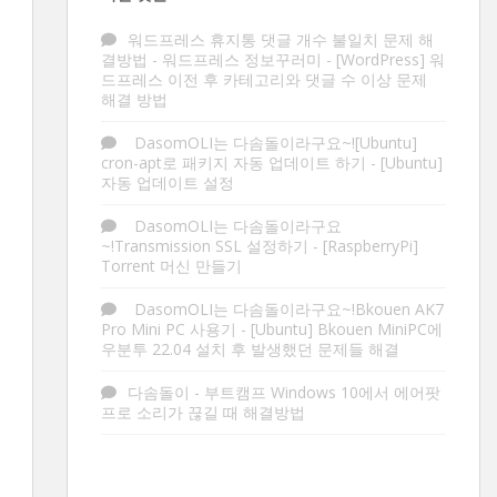
워드프레스 휴지통 댓글 개수 불일치 문제 해
결방법 - 워드프레스 정보꾸러미
-
[WordPress] 워
드프레스 이전 후 카테고리와 댓글 수 이상 문제
해결 방법
DasomOLI는 다솜돌이라구요~![Ubuntu]
cron-apt로 패키지 자동 업데이트 하기
-
[Ubuntu]
자동 업데이트 설정
DasomOLI는 다솜돌이라구요
~!Transmission SSL 설정하기
-
[RaspberryPi]
Torrent 머신 만들기
DasomOLI는 다솜돌이라구요~!Bkouen AK7
Pro Mini PC 사용기
-
[Ubuntu] Bkouen MiniPC에
우분투 22.04 설치 후 발생했던 문제들 해결
다솜돌이
-
부트캠프 Windows 10에서 에어팟
프로 소리가 끊길 때 해결방법