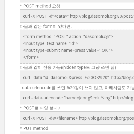
* POST method 요청
curl -X POST -d”<data>” http://blog.dasomoli.org:80/post/
다음과 같은 form이 있다면,
<form method=”POST” action=”dasomoli.cgi”>
<input type=text name=”id”>
<input type=submit name=press value=” OK “>
</form>
다음과 같이 전송 가능((hidden type도 그냥 쓰면 됨)
curl –data “id=dasomoli&press=%20OK%20” http://blog.d
–data-urlencode를 쓰면 %20같이 쓰지 않고, 아래처럼도 
curl –data-urlencode “name=JeongSeok Yang” http://blog
* POST로 파일 보내기
curl -X POST -d@<filename> http://blog.dasomoli.org/pos
* PUT method