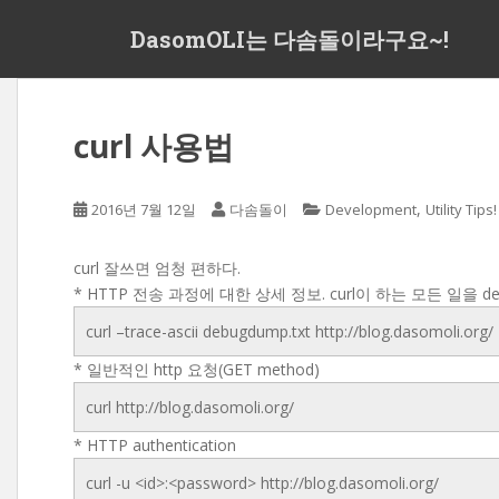
S
DasomOLI는 다솜돌이라구요~!
k
i
p
t
curl 사용법
o
m
a
,
2016년 7월 12일
다솜돌이
Development
Utility Tips!
i
n
c
curl 잘쓰면 엄청 편하다.
o
* HTTP 전송 과정에 대한 상세 정보. curl이 하는 모든 일을 de
n
curl –trace-ascii debugdump.txt http://blog.dasomoli.org/
t
* 일반적인 http 요청(GET method)
e
n
curl http://blog.dasomoli.org/
t
* HTTP authentication
curl -u <id>:<password> http://blog.dasomoli.org/