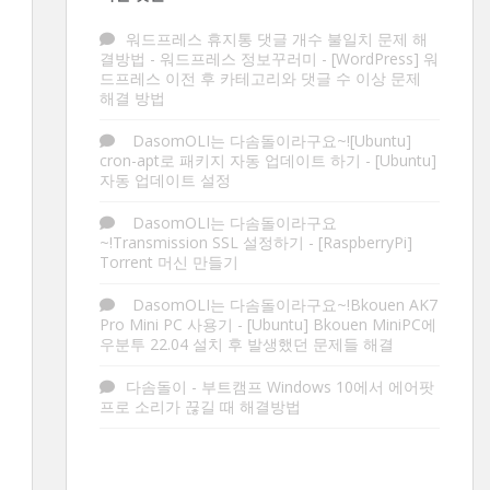
워드프레스 휴지통 댓글 개수 불일치 문제 해
결방법 - 워드프레스 정보꾸러미
-
[WordPress] 워
드프레스 이전 후 카테고리와 댓글 수 이상 문제
해결 방법
DasomOLI는 다솜돌이라구요~![Ubuntu]
cron-apt로 패키지 자동 업데이트 하기
-
[Ubuntu]
자동 업데이트 설정
DasomOLI는 다솜돌이라구요
~!Transmission SSL 설정하기
-
[RaspberryPi]
Torrent 머신 만들기
DasomOLI는 다솜돌이라구요~!Bkouen AK7
Pro Mini PC 사용기
-
[Ubuntu] Bkouen MiniPC에
우분투 22.04 설치 후 발생했던 문제들 해결
다솜돌이
-
부트캠프 Windows 10에서 에어팟
프로 소리가 끊길 때 해결방법