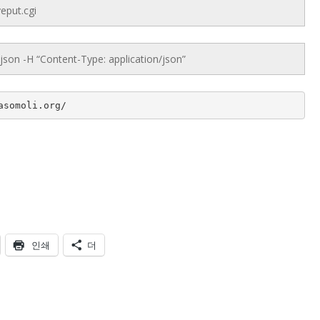
veput.cgi
json -H “Content-Type: application/json”
asomoli.org/
인쇄
더