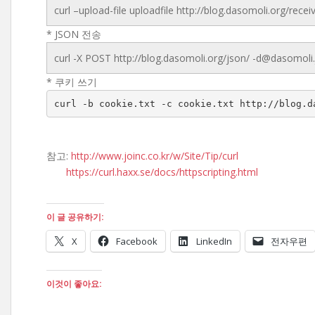
curl –upload-file uploadfile http://blog.dasomoli.org/recei
* JSON 전송
curl -X POST http://blog.dasomoli.org/json/ -d@dasomoli.
* 쿠키 쓰기
curl -b cookie.txt -c cookie.txt http://blog.d
참고:
http://www.joinc.co.kr/w/Site/Tip/curl
https://curl.haxx.se/docs/httpscripting.html
이 글 공유하기:
X
Facebook
LinkedIn
전자우편
이것이 좋아요: