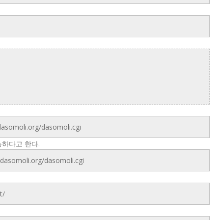
asomoli.org/dasomoli.cgi
가능하다고 한다.
.dasomoli.org/dasomoli.cgi
t/