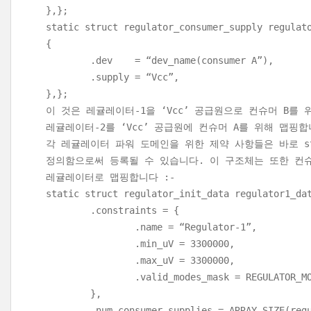
},};
static struct regulator_consumer_supply regulat
{
.dev = “dev_name(consumer A”),
.supply = “Vcc”,
},};
이 것은 레귤레이터-1을 ‘Vcc’ 공급원으로 컨슈머 B를 
레귤레이터-2를 ‘Vcc’ 공급원에 컨슈머 A를 위해 맵핑합
각 레귤레이터 파워 도메인을 위한 제약 사항들은 바로 struct
정의함으로써 등록될 수 있습니다. 이 구조체는 또한 컨
레귤레이터로 맵핑합니다 :-
static struct regulator_init_data regulator1_da
.constraints = {
.name = “Regulator-1”,
.min_uV = 3300000,
.max_uV = 3300000,
.valid_modes_mask = REGULATOR_MODE
},
.num_consumer_supplies = ARRAY_SIZE(regul