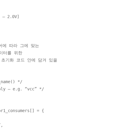
– 2.0V]
어에 따라 그에 맞는
이터를 위한
한 머신 초기화 코드 안에 담겨 있을
ame() */
– e.g. “vcc” */
or1_consumers[] = {
,