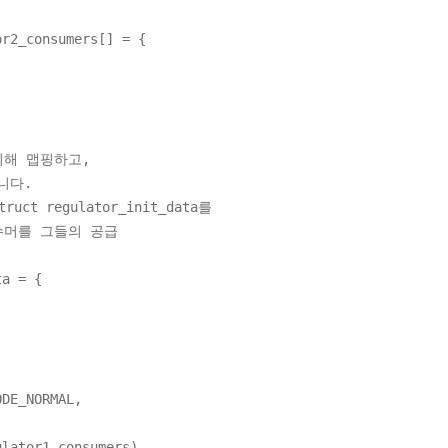
or2_consumers[] = {
위해 맵핑하고,
니다.
 regulator_init_data를
슈머를 그들의 공급
ta = {
_NORMAL,
ator1_consumers),