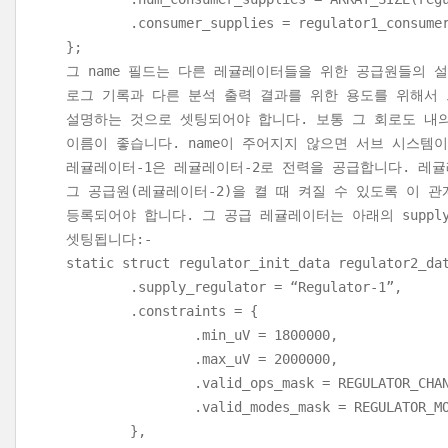
.consumer_supplies = regulator1_consumer
};
그 name 필드는 다른 레귤레이터들을 위한 공급원들의 
로그 기록과 다른 분석 출력 결과를 위한 용도를 위해서
설명하는 것으로 셋팅되어야 합니다. 보통 그 회로도 내
이름이 좋습니다. name이 주어지지 않으면 서브 시스템
레귤레이터-1은 레귤레이터-2로 전력을 공급합니다. 레귤
그 공급원(레귤레이터-2)을 켤 때 켜질 수 있도록 이 
등록되어야 합니다. 그 공급 레귤레이터는 아래의 supply_
셋팅됩니다:-
static struct regulator_init_data regulator2_da
.supply_regulator = “Regulator-1”,
.constraints = {
.min_uV = 1800000,
.max_uV = 2000000,
.valid_ops_mask = REGULATOR_CHANGE
.valid_modes_mask = REGULATOR_MODE
},