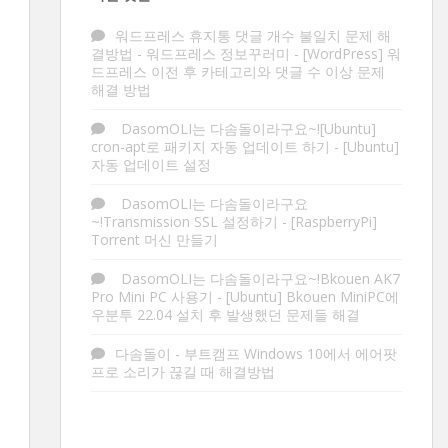
워드프레스 휴지통 댓글 개수 불일치 문제 해
결방법 - 워드프레스 정보꾸러미
-
[WordPress] 워
드프레스 이전 후 카테고리와 댓글 수 이상 문제
해결 방법
DasomOLI는 다솜돌이라구요~![Ubuntu]
cron-apt로 패키지 자동 업데이트 하기
-
[Ubuntu]
자동 업데이트 설정
DasomOLI는 다솜돌이라구요
~!Transmission SSL 설정하기
-
[RaspberryPi]
Torrent 머신 만들기
DasomOLI는 다솜돌이라구요~!Bkouen AK7
Pro Mini PC 사용기
-
[Ubuntu] Bkouen MiniPC에
우분투 22.04 설치 후 발생했던 문제들 해결
다솜돌이
-
부트캠프 Windows 10에서 에어팟
프로 소리가 끊길 때 해결방법