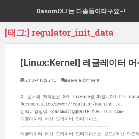
S
DasomOLI는 다솜돌이라구요~!
k
i
p
[태그:]
regulator_init_data
t
o
m
a
[Linux:Kernel] 레귤레이
i
n
c
2013년 10월 24일
Leave a comment
o
n
t
이 문서의 저작권은 GPL license를 따릅니다(This document
e
Documentation/power/regulator/machine.txt
n
번역: 양정석 <dasomoli@gmailREMOVETHIS.com>
t
레귤레이터 머신 드라이버 인터페이스
===================================
레귤레이터 머신 드라이버 인터페이스는 보드/머신 의존