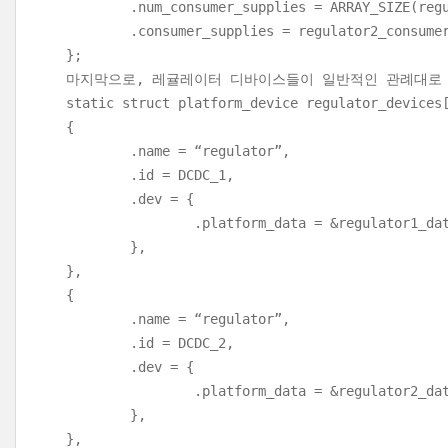
.num_consumer_supplies = ARRAY_SIZE(regul
.consumer_supplies = regulator2_consumer
};
마지막으로, 레귤레이터 디바이스들이 일반적인 관례대로
static struct platform_device regulator_devices
{
.name = “regulator”,
.id = DCDC_1,
.dev = {
.platform_data = &regulator1_dat
},
},
{
.name = “regulator”,
.id = DCDC_2,
.dev = {
.platform_data = &regulator2_dat
},
},