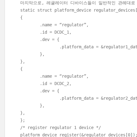
마지막으로, 레귤레이터 디바이스들이 일반적인 관례대로
static struct platform_device regulator_devices
{
.name = “regulator”,
.id = DCDC_1,
.dev = {
.platform_data = &regulator1_dat
},
},
{
.name = “regulator”,
.id = DCDC_2,
.dev = {
.platform_data = &regulator2_dat
},
},
};
/* register regulator 1 device */
platform_device_register(&regulator_devices[0])