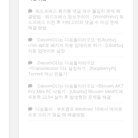
워드프레스 휴지통 댓글 개수 불일치 문제 해
결방법 - 워드프레스 정보꾸러미
-
[WordPress] 워
드프레스 이전 후 카테고리와 댓글 수 이상 문제
해결 방법
DasomOLI는 다솜돌이라구요~![Ubuntu]
cron-apt로 패키지 자동 업데이트 하기
-
[Ubuntu]
자동 업데이트 설정
DasomOLI는 다솜돌이라구요
~!Transmission SSL 설정하기
-
[RaspberryPi]
Torrent 머신 만들기
DasomOLI는 다솜돌이라구요~!Bkouen AK7
Pro Mini PC 사용기
-
[Ubuntu] Bkouen MiniPC에
우분투 22.04 설치 후 발생했던 문제들 해결
다솜돌이
-
부트캠프 Windows 10에서 에어팟
프로 소리가 끊길 때 해결방법