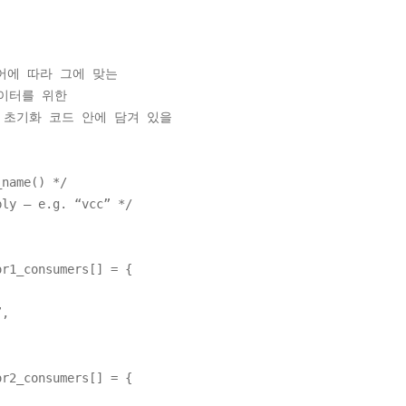
어에 따라 그에 맞는
이터를 위한
한 머신 초기화 코드 안에 담겨 있을
ame() */
– e.g. “vcc” */
or1_consumers[] = {
,
or2_consumers[] = {