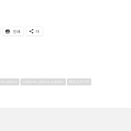
;
인쇄
더
orm_device
platform_device_register
REGULATOR