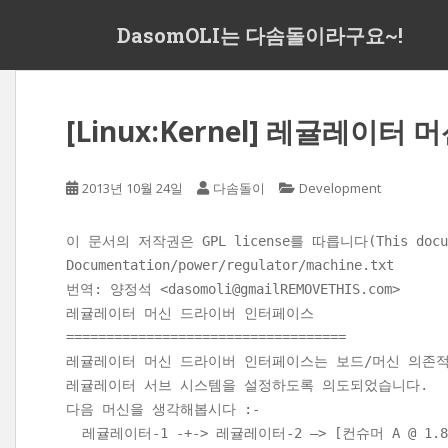
S
DasomOLI는 다솜돌이라구요~!
k
i
p
t
[Linux:Kernel] 레귤레이
o
m
a
2013년 10월 24일
다솜돌이
Development
i
n
c
이 문서의 저작권은 GPL license를 따릅니다(This document
o
Documentation/power/regulator/machine.txt
n
번역: 양정석 <dasomoli@gmailREMOVETHIS.com>
t
레귤레이터 머신 드라이버 인터페이스
e
===================================
n
레귤레이터 머신 드라이버 인터페이스는 보드/머신 의존
t
레귤레이터 서브 시스템을 설정하도록 의도되었습니다.
다음 머신을 생각해봅시다 :-
레귤레이터-1 -+-> 레귤레이터-2 –> [컨슈머 A @ 1.8 