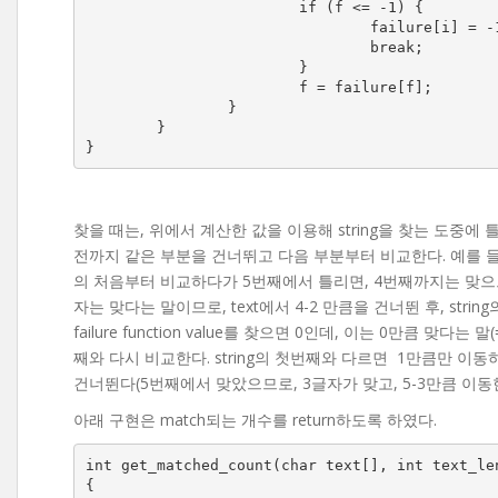
			if (f <= -1) {

				failure[i] = -1;

				break;

			}

			f = failure[f];

		}

	}

}
찾을 때는, 위에서 계산한 값을 이용해 string을 찾는 도중에 틀리면
전까지 같은 부분을 건너뛰고 다음 부분부터 비교한다. 예를 들어, 위의 s
의 처음부터 비교하다가 5번째에서 틀리면, 4번째까지는 맞으므로, 4번
자는 맞다는 말이므로, text에서 4-2 만큼을 건너뛴 후, stri
failure function value를 찾으면 0인데, 이는 0만큼 맞다는
째와 다시 비교한다. string의 첫번째와 다르면 1만큼만 이
건너뛴다(5번째에서 맞았으므로, 3글자가 맞고, 5-3만큼 이동한
아래 구현은 match되는 개수를 return하도록 하였다.
int get_matched_count(char text[], int text_le
{
