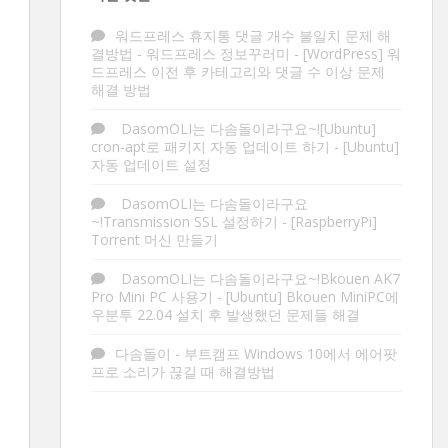
워드프레스 휴지통 댓글 개수 불일치 문제 해
결방법 - 워드프레스 정보꾸러미
-
[WordPress] 워
드프레스 이전 후 카테고리와 댓글 수 이상 문제
해결 방법
DasomOLI는 다솜돌이라구요~![Ubuntu]
cron-apt로 패키지 자동 업데이트 하기
-
[Ubuntu]
자동 업데이트 설정
DasomOLI는 다솜돌이라구요
~!Transmission SSL 설정하기
-
[RaspberryPi]
Torrent 머신 만들기
DasomOLI는 다솜돌이라구요~!Bkouen AK7
Pro Mini PC 사용기
-
[Ubuntu] Bkouen MiniPC에
우분투 22.04 설치 후 발생했던 문제들 해결
다솜돌이
-
부트캠프 Windows 10에서 에어팟
프로 소리가 끊길 때 해결방법