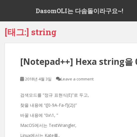
S
DasomOLI는 다솜돌이라구요~!
k
i
p
[태그:]
string
t
o
m
a
[Notepad++] Hexa string
i
n
c
2018년 4월 3일
Leave a comment
o
n
t
검색모드를 “정규 표현식(E)”로 두고,
e
찾을 내용에 “([0-9A-Fa-f]{2})”
n
바꿀 내용에 “0x\1, ”
t
MacOS에서는 TextWrangler,
Linux에서는 Kate를..