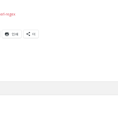
erl-regex
인쇄
더