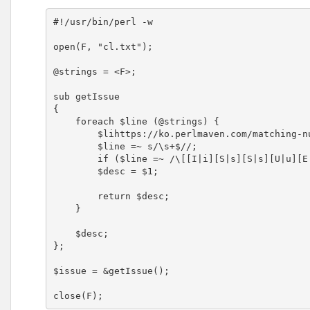
#!/usr/bin/perl -w

open(F, "cl.txt");

@strings = <F>;

sub getIssue

{

    foreach $line (@strings) {

        $lihttps://ko.perlmaven.com/matching-numbers-using-perl-regexne =~ s/^\s+//;

        $line =~ s/\s+$//;

        if ($line =~ /\[[I|i][S|s][S|s][U|u][E|e]\s*[#]*\]\s*([A-Za-z0-9_.\-]+)/) {

        $desc = $1;

        return $desc;

    }

    $desc;

};

$issue = &getIssue();

close(F);