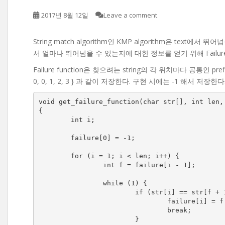
2017년 8월 12일
Leave a comment
String match algorithm인 KMP algorithm은 text
서 얼마나 뛰어넘을 수 있는지에 대한 정보를 얻기 위해 Failure
Failure function은 찾으려는 string의 각 위치마다 공통인 pr
0, 0, 1, 2, 3 } 과 같이 저장한다. 구현 시에는 -1 해서 저장한다. 예
void get_failure_function(char str[], int len, 
{

	int i;

	failure[0] = -1;

	for (i = 1; i < len; i++) {

		int f = failure[i - 1];

		while (1) {

			if (str[i] == str[f + 1]) {

				failure[i] = f + 1;

				break;

			}
