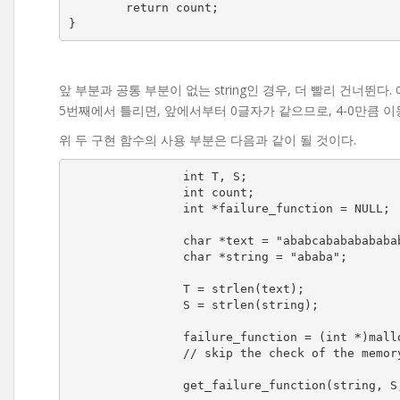
	return count;

앞 부분과 공통 부분이 없는 string인 경우, 더 빨리 건너뛴다. 예를 들면,
5번째에서 틀리면, 앞에서부터 0글자가 같으므로, 4-0만큼 이
위 두 구현 함수의 사용 부분은 다음과 같이 될 것이다.
		int T, S;

		int count;

		int *failure_function = NULL;

		char *text = "ababcababababababababa";

		char *string = "ababa";

		T = strlen(text);

		S = strlen(string);

		failure_function = (int *)malloc(sizeof(int) * S);

		// skip the check of the memory allocation

		get_failure_function(string, S, failure_function);
