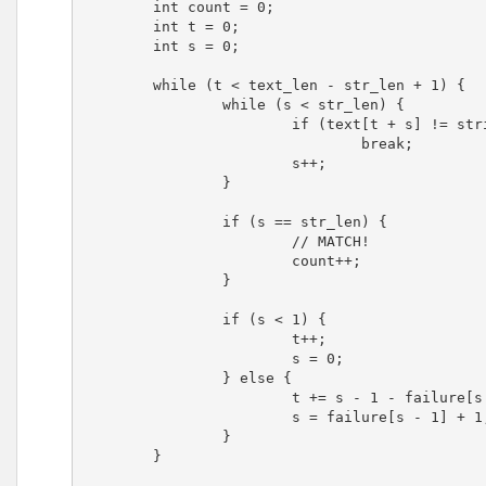
	int count = 0;

	int t = 0;

	int s = 0;

	while (t < text_len - str_len + 1) {

		while (s < str_len) {

			if (text[t + s] != string[s])

				break;

			s++;

		}

		if (s == str_len) {

			// MATCH!

			count++;

		}

		if (s < 1) {

			t++;

			s = 0;

		} else {

			t += s - 1 - failure[s - 1];

			s = failure[s - 1] + 1;

		}

	}
