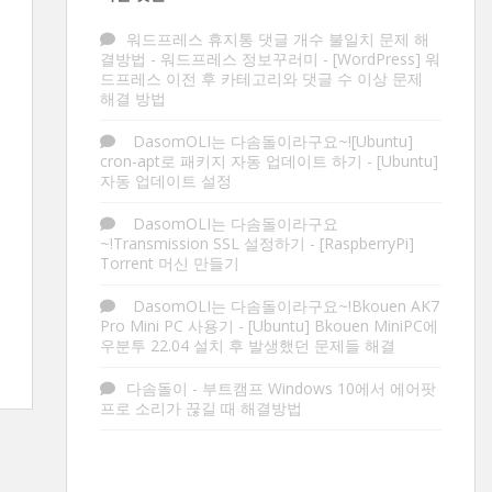
워드프레스 휴지통 댓글 개수 불일치 문제 해
결방법 - 워드프레스 정보꾸러미
-
[WordPress] 워
드프레스 이전 후 카테고리와 댓글 수 이상 문제
해결 방법
DasomOLI는 다솜돌이라구요~![Ubuntu]
cron-apt로 패키지 자동 업데이트 하기
-
[Ubuntu]
자동 업데이트 설정
DasomOLI는 다솜돌이라구요
~!Transmission SSL 설정하기
-
[RaspberryPi]
Torrent 머신 만들기
DasomOLI는 다솜돌이라구요~!Bkouen AK7
Pro Mini PC 사용기
-
[Ubuntu] Bkouen MiniPC에
우분투 22.04 설치 후 발생했던 문제들 해결
다솜돌이
-
부트캠프 Windows 10에서 에어팟
프로 소리가 끊길 때 해결방법