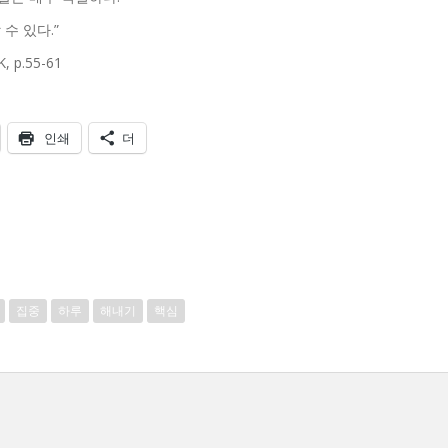
수 있다.”
p.55-61
인쇄
더
집중
하루
해내기
핵심