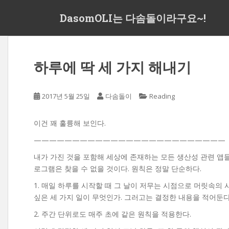
S
DasomOLI는 다솜돌이라구요~!
k
i
p
t
하루에 딱 세 가지 해내기
o
m
a
2017년 5월 25일
다솜돌이
Reading
i
n
c
이건 꽤 훌륭해 보인다.
o
—————————————————————————
n
내가 가진 것을 포함해 세상에 존재하는 모든 생산성 관련 앱
t
로그램은 찾을 수 없을 것이다. 원칙은 정말 단순하다.
e
n
1. 매일 하루를 시작할 때 그 날이 저무는 시점으로 머릿속의
t
싶은 세 가지 일이 무엇인가. 그러고는 결정한 내용을 적어둔다
2. 주간 단위로도 매주 초에 같은 원칙을 적용한다.