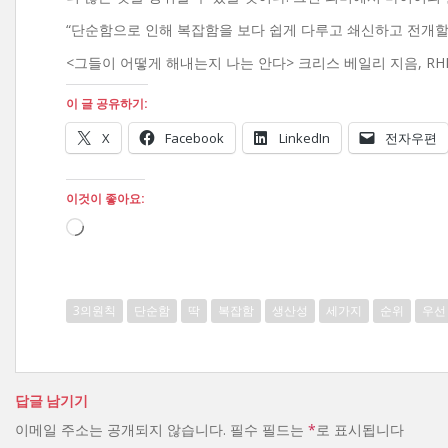
“단순함으로 인해 복잡함을 보다 쉽게 다루고 쇄신하고 전개할 
<그들이 어떻게 해내는지 나는 안다> 크리스 베일리 지음, RHK, 
이 글 공유하기:
X
Facebook
LinkedIn
전자우편
이것이 좋아요:
로
드
중...
3의원칙
단순함
딱
복잡함
생산성
세가지
순위
우선
답글 남기기
이메일 주소는 공개되지 않습니다.
필수 필드는
*
로 표시됩니다