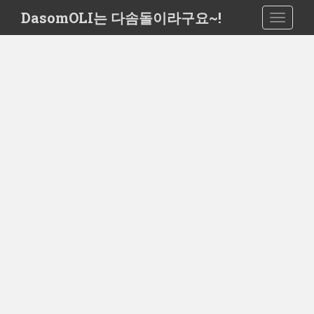
S
DasomOLI는 다솜돌이라구요~!
TOGGLE
k
i
p
t
o
m
a
i
n
c
o
n
t
e
n
t