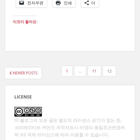
전자우편
인쇄
더
이것이 좋아요:
글
1
…
11
12
NEWER POSTS
페
이
지
LICENSE
매
김
이 블로그의 모든 글은 별도의 라이센스 표기가 없는 한,
크리에이티브 커먼즈 저작자표시-비영리-동일조건변경허
락 4.0 국제 라이선스
에 따라 이용할 수 있습니다.